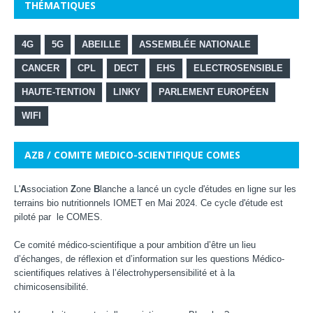
THÉMATIQUES
4G
5G
ABEILLE
ASSEMBLÉE NATIONALE
CANCER
CPL
DECT
EHS
ELECTROSENSIBLE
HAUTE-TENTION
LINKY
PARLEMENT EUROPÉEN
WIFI
AZB / COMITE MEDICO-SCIENTIFIQUE COMES
L'
A
ssociation
Z
one
B
lanche a lancé un cycle d'études en ligne sur les
terrains bio nutritionnels IOMET en Mai 2024. Ce cycle d'étude est
piloté par
le COMES
.
Ce comité médico-scientifique a pour ambition d’être un lieu
d’échanges, de réflexion et d’information sur les questions Médico-
scientifiques relatives à l’électrohypersensibilité et à la
chimicosensibilité.